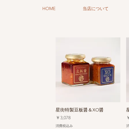
HOME
当店について
クイックビュー
星街特製豆板醤＆XO醤
価格
￥3,078
￥
消費税込み