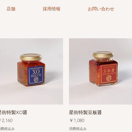
店舗
採用情報
お問い合わせ
クイックビュー
クイックビュー
星街特製XO醤
星街特製豆板醤
価格
価格
2,160
￥1,080
消費税込み
消費税込み