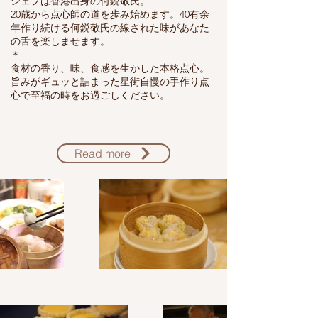
シェフは香港出身の何鋭敬氏。
20歳から点心師の道を歩み始めます。40有余
年作り続ける
何鋭敬氏の線された味があなた
の舌を楽しませます。
​＊
食材の香り、味、食感を生かした本格点心。
​旨みがギュッと詰まった星街自慢の手作り点
心で至福の時をお過ごしください。
Read more