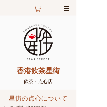
​香港飲茶星街
​飲茶・点心店
星街の点心について